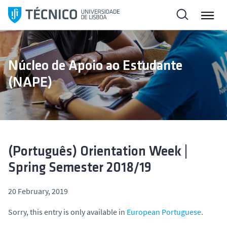
S
k
i
p
t
Núcleo de Apoio ao Estudante
o
(NAPE)
c
o
n
t
e
n
(Português) Orientation Week |
t
Spring Semester 2018/19
20 February, 2019
Sorry, this entry is only available in
European Portuguese
.