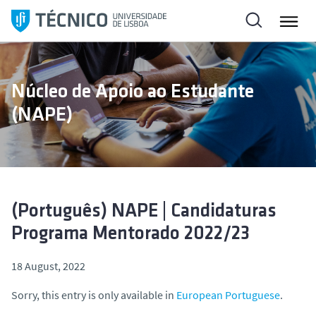
S
k
i
p
t
Núcleo de Apoio ao Estudante
o
(NAPE)
c
o
n
t
e
n
(Português) NAPE | Candidaturas
t
Programa Mentorado 2022/23
18 August, 2022
Sorry, this entry is only available in
European Portuguese
.