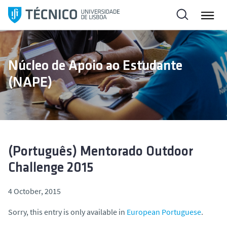
S
k
i
p
t
Núcleo de Apoio ao Estudante
o
(NAPE)
c
o
n
t
e
n
(Português) Mentorado Outdoor
t
Challenge 2015
4 October, 2015
Sorry, this entry is only available in
European Portuguese
.