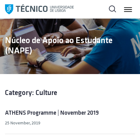
S
k
i
p
t
Núcleo de Apoio ao Estudante
o
(NAPE)
c
o
n
t
e
n
Category: Culture
t
ATHENS Programme | November 2019
25 November, 2019