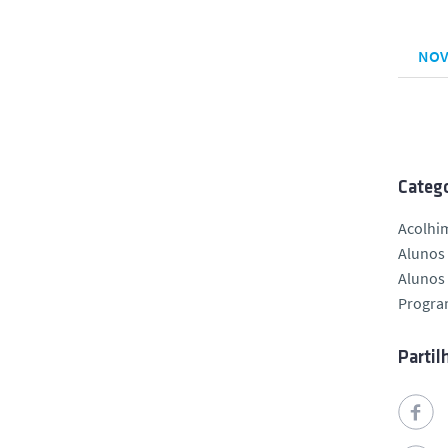
NOV
Catego
Acolhi
Alunos 
Alunos 
Progra
Partil