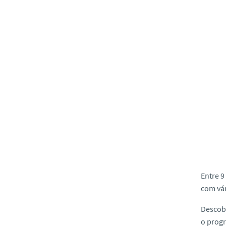
o
Entre 9
com vár
Descob
o prog